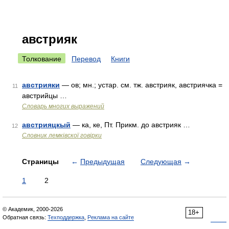
австрияк
Толкование
Перевод
Книги
австрияки
— ов; мн.; устар. см. тж. австрияк, австриячка =
11
австрийцы …
Словарь многих выражений
австрияцкый
— ка, ке, Пт. Прикм. до австрияк …
12
Словник лемківскої говірки
Страницы
←
Предыдущая
Следующая
→
1
2
© Академик, 2000-2026
18+
Обратная связь:
Техподдержка
,
Реклама на сайте